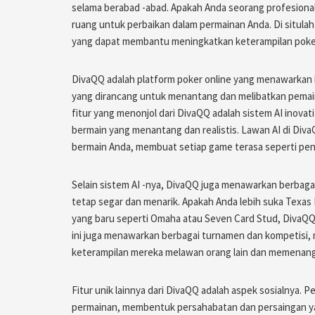
selama berabad -abad. Apakah Anda seorang profesional
ruang untuk perbaikan dalam permainan Anda. Di situlah
yang dapat membantu meningkatkan keterampilan poker
DivaQQ adalah platform poker online yang menawarkan b
yang dirancang untuk menantang dan melibatkan pemain 
fitur yang menonjol dari DivaQQ adalah sistem AI inov
bermain yang menantang dan realistis. Lawan AI di Div
bermain Anda, membuat setiap game terasa seperti pen
Selain sistem AI -nya, DivaQQ juga menawarkan berbaga
tetap segar dan menarik. Apakah Anda lebih suka Texas
yang baru seperti Omaha atau Seven Card Stud, DivaQQ
ini juga menawarkan berbagai turnamen dan kompetisi
keterampilan mereka melawan orang lain dan memenang
Fitur unik lainnya dari DivaQQ adalah aspek sosialnya. 
permainan, membentuk persahabatan dan persaingan y