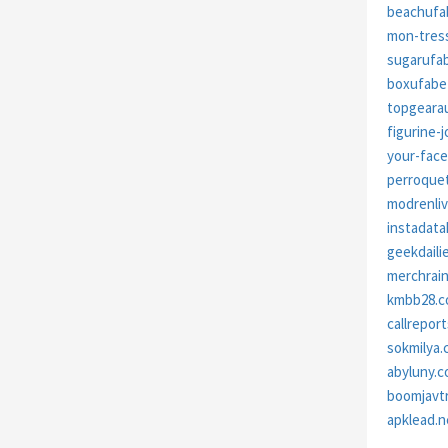
beachufab
mon-tress
sugarufab
boxufabet
topgearau
figurine-
your-fac
perroque
modrenli
instadat
geekdaili
merchrai
kmbb28.
callrepor
sokmilya.
abyluny.
boomjavt
apklead.n