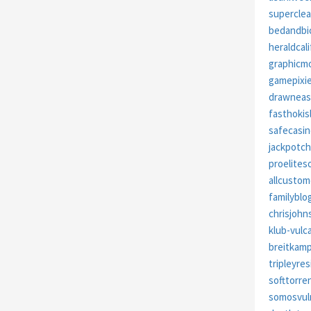
supercle
bedandbi
heraldcal
graphicm
gamepixi
drawneas
fasthokis
safecasin
jackpotch
proelites
allcusto
familyblo
chrisjoh
klub-vulc
breitkam
tripleyre
softtorre
somosvul