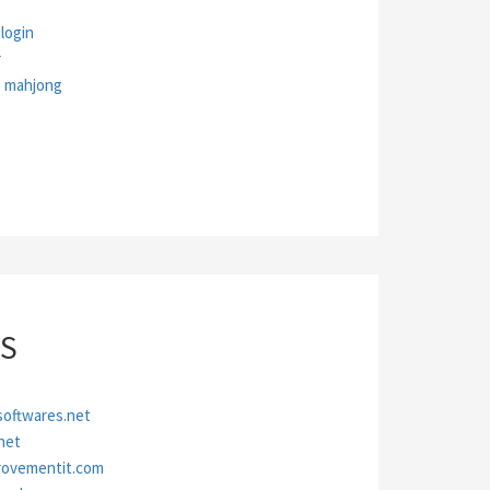
login
r
o mahjong
KS
softwares.net
net
ovementit.com