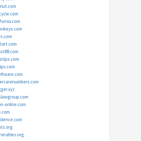
anut.com
cycle.com
ifornia.com
onkeys.com
es.com
tart.com
lot88.com
otips.com
ips.com
oftware.com
mercarenumbers.com
gger.xyz
nslawgroup.com
an-online.com
p.com
sidence.com
nts.org
nerables.org