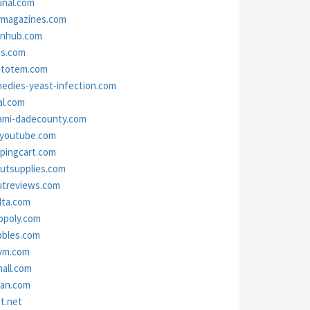
unal.com
ymagazines.com
onhub.com
es.com
totem.com
edies-yeast-infection.com
al.com
ami-dadecounty.com
nyoutube.com
pingcart.com
utsupplies.com
treviews.com
lta.com
eopoly.com
bbles.com
ym.com
all.com
ian.com
t.net