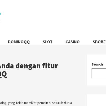
warkan bonus dan jackpot terbesar untuk peluang kemenangan yang lebih ti
US SLOT ONLINE T
DOMINOQQ
SLOT
CASINO
SBOBE
 DAN JACKPOT TE
nda dengan fitur
Search
QQ
kologi yang telah memikat pemain di seluruh dunia