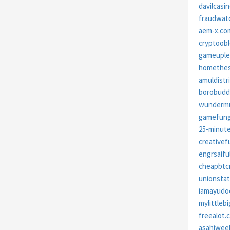
davilcasi
fraudwat
aem-x.co
cryptoob
gameuple
homethes
amuldistr
borobudd
wundermu
gamefun
25-minute
creativef
engrsaifu
cheapbtc
unionsta
iamayudo
mylittleb
freealot.
asahiwee