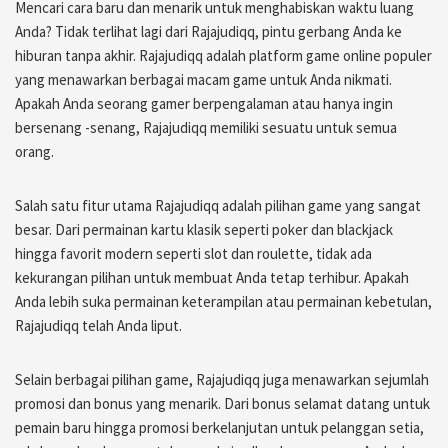
DAN JACKPOT
Mencari cara baru dan menarik untuk menghabiskan waktu luang
Anda? Tidak terlihat lagi dari Rajajudiqq, pintu gerbang Anda ke
TERBESAR
hiburan tanpa akhir. Rajajudiqq adalah platform game online populer
yang menawarkan berbagai macam game untuk Anda nikmati.
Apakah Anda seorang gamer berpengalaman atau hanya ingin
bersenang -senang, Rajajudiqq memiliki sesuatu untuk semua
orang.
Salah satu fitur utama Rajajudiqq adalah pilihan game yang sangat
besar. Dari permainan kartu klasik seperti poker dan blackjack
hingga favorit modern seperti slot dan roulette, tidak ada
kekurangan pilihan untuk membuat Anda tetap terhibur. Apakah
Anda lebih suka permainan keterampilan atau permainan kebetulan,
Rajajudiqq telah Anda liput.
Selain berbagai pilihan game, Rajajudiqq juga menawarkan sejumlah
promosi dan bonus yang menarik. Dari bonus selamat datang untuk
pemain baru hingga promosi berkelanjutan untuk pelanggan setia,