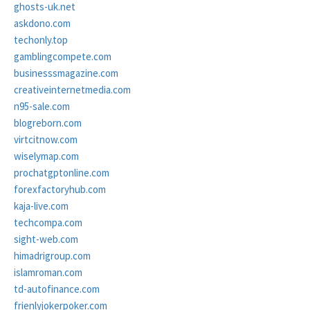
ghosts-uk.net
askdono.com
techonly.top
gamblingcompete.com
businesssmagazine.com
creativeinternetmedia.com
n95-sale.com
blogreborn.com
virtcitnow.com
wiselymap.com
prochatgptonline.com
forexfactoryhub.com
kaja-live.com
techcompa.com
sight-web.com
himadrigroup.com
islamroman.com
td-autofinance.com
frienlyjokerpoker.com