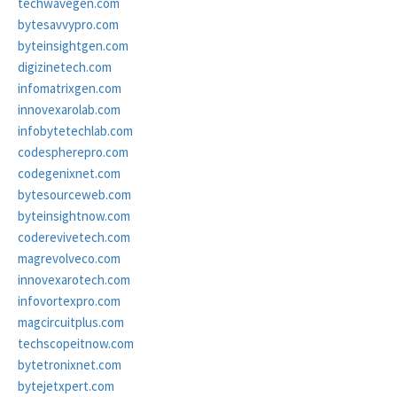
techwavegen.com
bytesavvypro.com
byteinsightgen.com
digizinetech.com
infomatrixgen.com
innovexarolab.com
infobytetechlab.com
codespherepro.com
codegenixnet.com
bytesourceweb.com
byteinsightnow.com
coderevivetech.com
magrevolveco.com
innovexarotech.com
infovortexpro.com
magcircuitplus.com
techscopeitnow.com
bytetronixnet.com
bytejetxpert.com