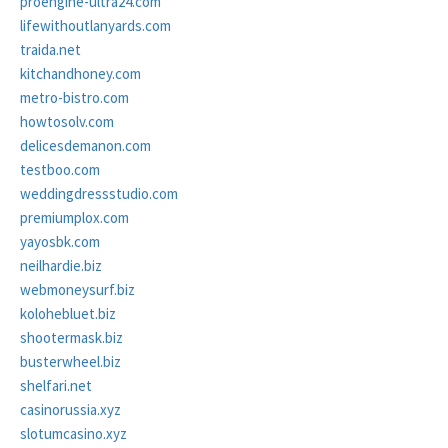
proengine-ultra24.com
lifewithoutlanyards.com
traida.net
kitchandhoney.com
metro-bistro.com
howtosolv.com
delicesdemanon.com
testboo.com
weddingdressstudio.com
premiumplox.com
yayosbk.com
neilhardie.biz
webmoneysurf.biz
kolohebluet.biz
shootermask.biz
busterwheel.biz
shelfari.net
casinorussia.xyz
slotumcasino.xyz