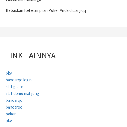
Bebaskan Keterampilan Poker Anda di Janjiqq
LINK LAINNYA
pkv
bandarqq login
slot gacor
slot demo mahjong
bandarqq
bandarqq
poker
pkv