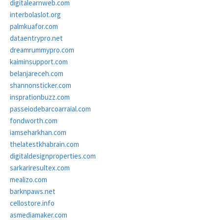
digitalearnweb.com
interbolaslot.org
palmkuafor.com
dataentrypro.net
dreamrummypro.com
kaiminsupport.com
belanjareceh.com
shannonsticker.com
insprationbuzz.com
passeiodebarcoarraial.com
fondworth.com
iamseharkhan.com
thelatestkhabrain.com
digitaldesignproperties.com
sarkariresultex.com
mealizo.com
barknpaws.net
cellostore.info
asmediamaker.com