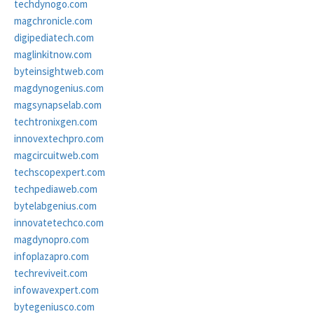
techdynogo.com
magchronicle.com
digipediatech.com
maglinkitnow.com
byteinsightweb.com
magdynogenius.com
magsynapselab.com
techtronixgen.com
innovextechpro.com
magcircuitweb.com
techscopexpert.com
techpediaweb.com
bytelabgenius.com
innovatetechco.com
magdynopro.com
infoplazapro.com
techreviveit.com
infowavexpert.com
bytegeniusco.com