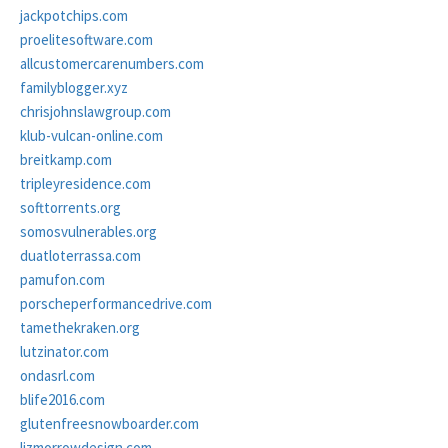
jackpotchips.com
proelitesoftware.com
allcustomercarenumbers.com
familyblogger.xyz
chrisjohnslawgroup.com
klub-vulcan-online.com
breitkamp.com
tripleyresidence.com
softtorrents.org
somosvulnerables.org
duatloterrassa.com
pamufon.com
porscheperformancedrive.com
tamethekraken.org
lutzinator.com
ondasrl.com
blife2016.com
glutenfreesnowboarder.com
lizmorrowdesign.com