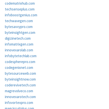
codematrixhub.com
techsenseplus.com
infoboostgenius.com
techwavegen.com
bytesavvypro.com
byteinsightgen.com
digizinetech.com
infomatrixgen.com
innovexarolab.com
infobytetechlab.com
codespherepro.com
codegenixnet.com
bytesourceweb.com
byteinsightnow.com
coderevivetech.com
magrevolveco.com
innovexarotech.com
infovortexpro.com
magcircuitplus.com