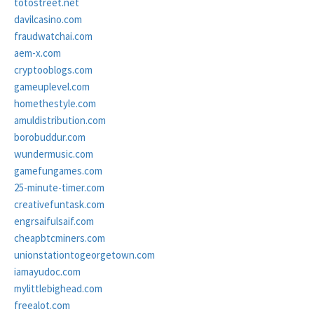
totostreet.net
davilcasino.com
fraudwatchai.com
aem-x.com
cryptooblogs.com
gameuplevel.com
homethestyle.com
amuldistribution.com
borobuddur.com
wundermusic.com
gamefungames.com
25-minute-timer.com
creativefuntask.com
engrsaifulsaif.com
cheapbtcminers.com
unionstationtogeorgetown.com
iamayudoc.com
mylittlebighead.com
freealot.com