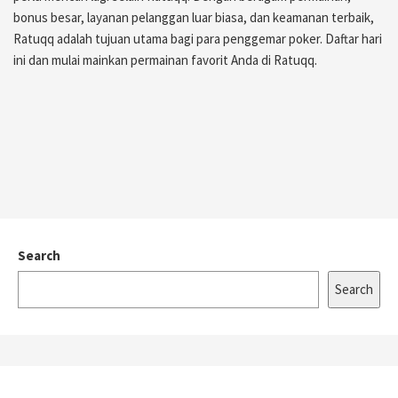
bonus besar, layanan pelanggan luar biasa, dan keamanan terbaik,
Ratuqq adalah tujuan utama bagi para penggemar poker. Daftar hari
ini dan mulai mainkan permainan favorit Anda di Ratuqq.
Search
Search