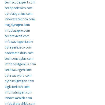
techscopexpert.com
techpediaweb.com
bytelabgenius.com
innovatetechco.com
magdynopro.com
infoplazapro.com
techreviveit.com
infowavexpert.com
bytegeniusco.com
codematrixhub.com
techsenseplus.com
infoboostgenius.com
techwavegen.com
bytesavvypro.com
byteinsightgen.com
digizinetech.com
infomatrixgen.com
innovexarolab.com
infobytetechlab.com