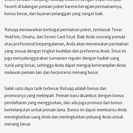
DAN JACKPOT
favorit di kalangan pemain poker karena beragam permainannya,
TERBESAR
bonus besar, dan layanan pelanggan yang sangat baik.
Ratuqq menawarkan berbagai permainan poker, termasuk Texas
Hold’em, Omaha, dan Seven Card Stud. Baik Anda seorang pemula
atau profesional berpengalaman, Anda akan menemukan permainan
yang sesuai dengan tingkat keahlian dan preferensi Anda. Situs ini
juga menyelenggarakan turnamen reguler dengan hadiah uang
tunai yang besar, sehingga Anda dapat menguji keterampilan Anda
melawan pemain lain dan berpotensi menang besar.
Salah satu daya tarik terbesar Ratuqq adalah bonus dan
promosinya yang melimpah. Pemain baru disambut dengan bonus
pendaftaran yang menggiurkan, dan ada juga promosi dan bonus
berkelanjutan untuk pemain lama. Bonus ini dapat membantu Anda
meningkatkan uang Anda dan meningkatkan peluang Anda untuk
menang besar.