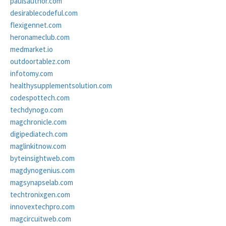
paulsauthor.com
desirablecodeful.com
flexigennet.com
heronameclub.com
medmarket.io
outdoortablez.com
infotomy.com
healthysupplementsolution.com
codespottech.com
techdynogo.com
magchronicle.com
digipediatech.com
maglinkitnow.com
byteinsightweb.com
magdynogenius.com
magsynapselab.com
techtronixgen.com
innovextechpro.com
magcircuitweb.com