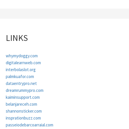
LINKS
whymydoggy.com
digitalearnweb.com
interbolaslot.org
palmkuafor.com
dataentrypro.net
dreamrummypro.com
kaiminsupport.com
belanjareceh.com
shannonsticker.com
insprationbuzz.com
passeiodebarcoarraial.com