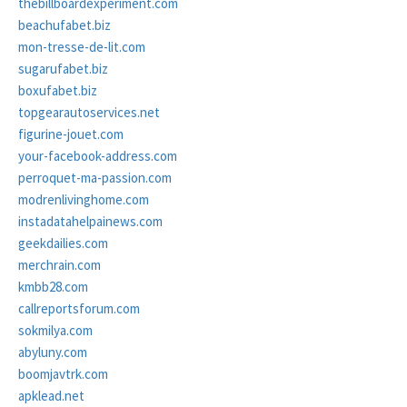
thebillboardexperiment.com
beachufabet.biz
mon-tresse-de-lit.com
sugarufabet.biz
boxufabet.biz
topgearautoservices.net
figurine-jouet.com
your-facebook-address.com
perroquet-ma-passion.com
modrenlivinghome.com
instadatahelpainews.com
geekdailies.com
merchrain.com
kmbb28.com
callreportsforum.com
sokmilya.com
abyluny.com
boomjavtrk.com
apklead.net