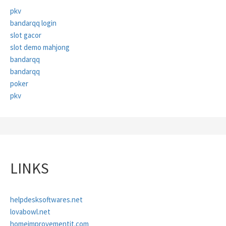
pkv
bandarqq login
slot gacor
slot demo mahjong
bandarqq
bandarqq
poker
pkv
LINKS
helpdesksoftwares.net
lovabowl.net
homeimprovementit.com