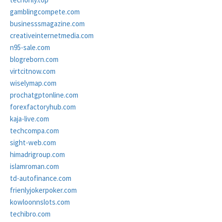
gamblingcompete.com
businesssmagazine.com
creativeinternetmedia.com
n95-sale.com
blogreborn.com
virtcitnow.com
wiselymap.com
prochatgptonline.com
forexfactoryhub.com
kaja-live.com
techcompa.com
sight-web.com
himadrigroup.com
islamroman.com
td-autofinance.com
frienlyjokerpoker.com
kowloonnslots.com
techibro.com