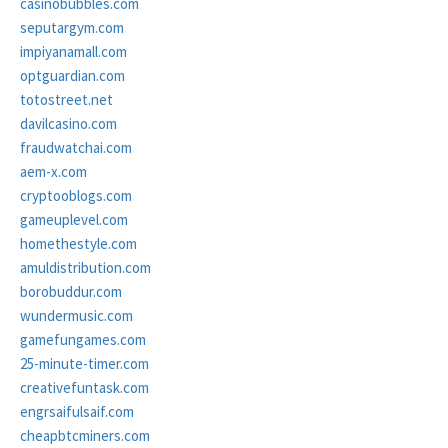
casinobubbles.com
seputargym.com
impiyanamall.com
optguardian.com
totostreet.net
davilcasino.com
fraudwatchai.com
aem-x.com
cryptooblogs.com
gameuplevel.com
homethestyle.com
amuldistribution.com
borobuddur.com
wundermusic.com
gamefungames.com
25-minute-timer.com
creativefuntask.com
engrsaifulsaif.com
cheapbtcminers.com