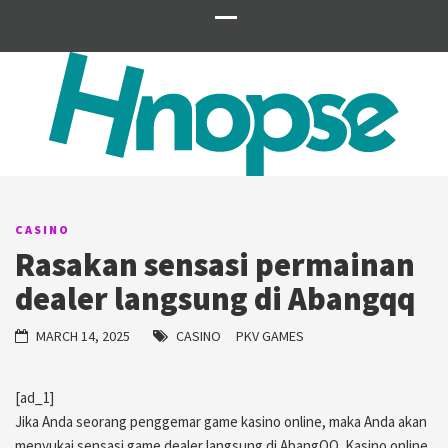
Jelajahi kumpulan situs slot online terpopuler yang menawarkan bonus
KUMPULAN SITUS
dan jackpot terbesar untuk peluang kemenangan yang lebih tinggi.
CASINO
Rasakan sensasi permainan
SLOT ONLINE
dealer langsung di Abangqq
TERPOPULER
MARCH 14, 2025
CASINO
PKV GAMES
DENGAN BONUS
[ad_1]
Jika Anda seorang penggemar game kasino online, maka Anda akan
menyukai sensasi game dealer langsung di AbangQQ. Kasino online