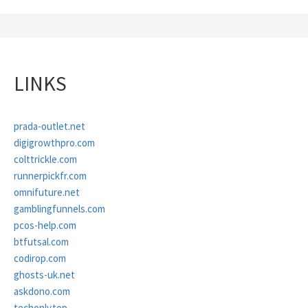
LINKS
prada-outlet.net
digigrowthpro.com
colttrickle.com
runnerpickfr.com
omnifuture.net
gamblingfunnels.com
pcos-help.com
btfutsal.com
codirop.com
ghosts-uk.net
askdono.com
techonly.top