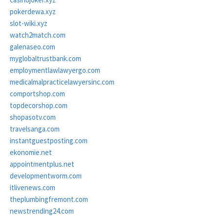
pokerdewa.xyz
slot-wiki.xyz
watch2match.com
galenaseo.com
myglobaltrustbank.com
employmentlawlawyergo.com
medicalmalpracticelawyersinc.com
comportshop.com
topdecorshop.com
shopasotv.com
travelsanga.com
instantguestposting.com
ekonomie.net
appointmentplus.net
developmentworm.com
itlivenews.com
theplumbingfremont.com
newstrending24.com