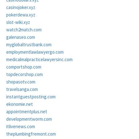
casinojoker.xyz
pokerdewa.xyz
slot-wiki.xyz
watch2match.com
galenaseo.com
myglobaltrustbank.com
employmentlawlawyergo.com
medicalmalpracticelawyersinc.com
comportshop.com
topdecorshop.com
shopasotv.com
travelsanga.com
instantguestposting.com
ekonomie.net
appointmentplus.net
developmentworm.com
itlivenews.com
theplumbingfremont.com