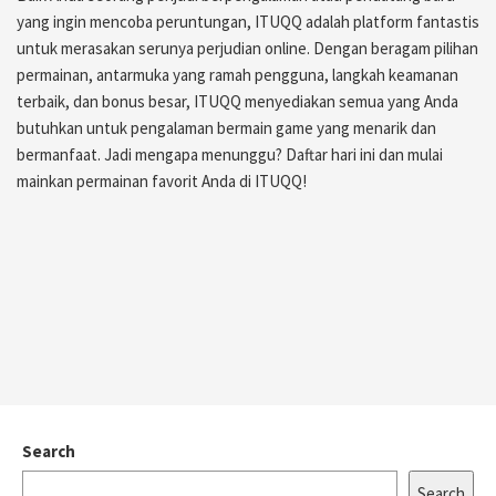
yang ingin mencoba peruntungan, ITUQQ adalah platform fantastis
untuk merasakan serunya perjudian online. Dengan beragam pilihan
permainan, antarmuka yang ramah pengguna, langkah keamanan
terbaik, dan bonus besar, ITUQQ menyediakan semua yang Anda
butuhkan untuk pengalaman bermain game yang menarik dan
bermanfaat. Jadi mengapa menunggu? Daftar hari ini dan mulai
mainkan permainan favorit Anda di ITUQQ!
Search
Search