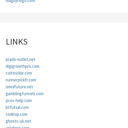
magdynogo.com
LINKS
prada-outlet.net
digigrowthpro.com
colttrickle.com
runnerpickfr.com
omnifuture.net
gamblingfunnels.com
pcos-help.com
btfutsal.com
codirop.com
ghosts-uk.net
askdono.com