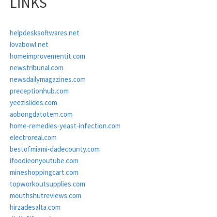
LINKS
helpdesksoftwares.net
lovabowl.net
homeimprovementit.com
newstribunal.com
newsdailymagazines.com
preceptionhub.com
yeezislides.com
aobongdatotem.com
home-remedies-yeast-infection.com
electroreal.com
bestofmiami-dadecounty.com
ifoodieonyoutube.com
mineshoppingcart.com
topworkoutsupplies.com
mouthshutreviews.com
hirzadesalta.com