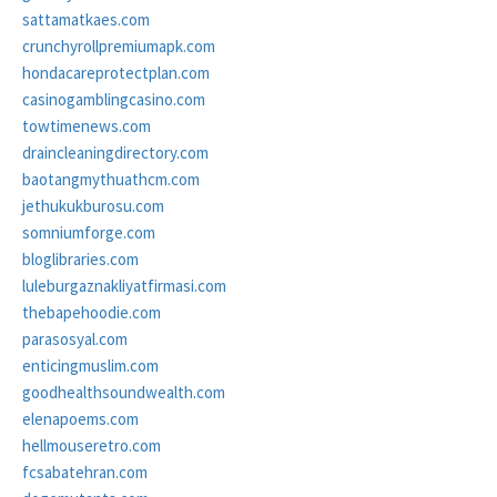
sattamatkaes.com
crunchyrollpremiumapk.com
hondacareprotectplan.com
casinogamblingcasino.com
towtimenews.com
draincleaningdirectory.com
baotangmythuathcm.com
jethukukburosu.com
somniumforge.com
bloglibraries.com
luleburgaznakliyatfirmasi.com
thebapehoodie.com
parasosyal.com
enticingmuslim.com
goodhealthsoundwealth.com
elenapoems.com
hellmouseretro.com
fcsabatehran.com