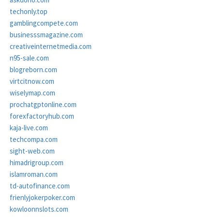
techonly.top
gamblingcompete.com
businesssmagazine.com
creativeinternetmedia.com
n95-sale.com
blogreborn.com
virtcitnow.com
wiselymap.com
prochatgptonline.com
forexfactoryhub.com
kaja-live.com
techcompa.com
sight-web.com
himadrigroup.com
islamroman.com
td-autofinance.com
frienlyjokerpoker.com
kowloonnslots.com