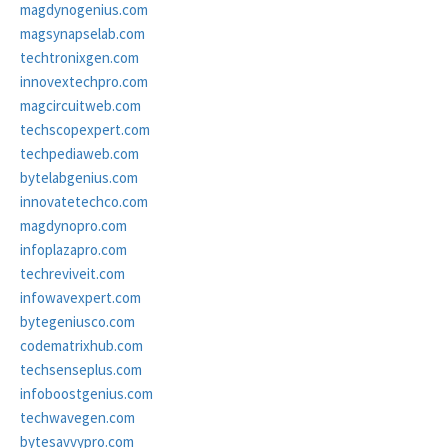
magdynogenius.com
magsynapselab.com
techtronixgen.com
innovextechpro.com
magcircuitweb.com
techscopexpert.com
techpediaweb.com
bytelabgenius.com
innovatetechco.com
magdynopro.com
infoplazapro.com
techreviveit.com
infowavexpert.com
bytegeniusco.com
codematrixhub.com
techsenseplus.com
infoboostgenius.com
techwavegen.com
bytesavvypro.com