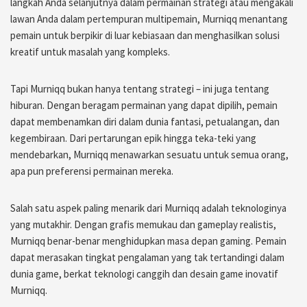
langkah Anda selanjutnya dalam permainan strategi atau mengakali
lawan Anda dalam pertempuran multipemain, Murniqq menantang
pemain untuk berpikir di luar kebiasaan dan menghasilkan solusi
kreatif untuk masalah yang kompleks.
Tapi Murniqq bukan hanya tentang strategi – ini juga tentang
hiburan. Dengan beragam permainan yang dapat dipilih, pemain
dapat membenamkan diri dalam dunia fantasi, petualangan, dan
kegembiraan. Dari pertarungan epik hingga teka-teki yang
mendebarkan, Murniqq menawarkan sesuatu untuk semua orang,
apa pun preferensi permainan mereka.
Salah satu aspek paling menarik dari Murniqq adalah teknologinya
yang mutakhir. Dengan grafis memukau dan gameplay realistis,
Murniqq benar-benar menghidupkan masa depan gaming. Pemain
dapat merasakan tingkat pengalaman yang tak tertandingi dalam
dunia game, berkat teknologi canggih dan desain game inovatif
Murniqq.