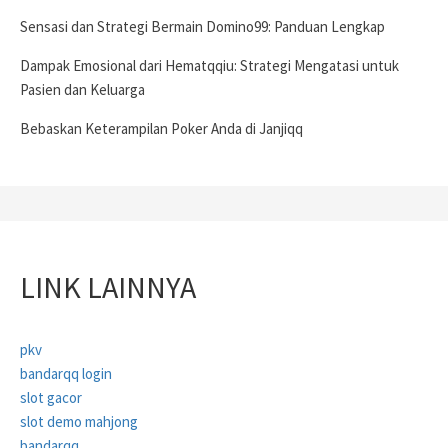
Sensasi dan Strategi Bermain Domino99: Panduan Lengkap
Dampak Emosional dari Hematqqiu: Strategi Mengatasi untuk
Pasien dan Keluarga
Bebaskan Keterampilan Poker Anda di Janjiqq
LINK LAINNYA
pkv
bandarqq login
slot gacor
slot demo mahjong
bandarqq