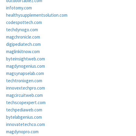
outdoortablez.com
infotomy.com
healthysupplementsolution.com
codespottech.com
techdynogo.com
magchronicle.com
digipediatech.com
maglinkitnow.com
byteinsightweb.com
magdynogenius.com
magsynapselab.com
techtronixgen.com
innovextechpro.com
magcircuitweb.com
techscopexpert.com
techpediaweb.com
bytelabgenius.com
innovatetechco.com
magdynopro.com