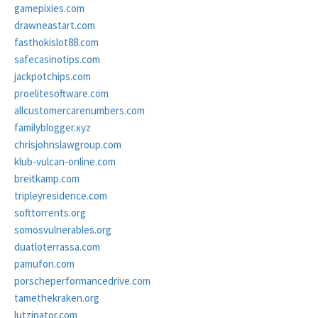
gamepixies.com
drawneastart.com
fasthokislot88.com
safecasinotips.com
jackpotchips.com
proelitesoftware.com
allcustomercarenumbers.com
familyblogger.xyz
chrisjohnslawgroup.com
klub-vulcan-online.com
breitkamp.com
tripleyresidence.com
softtorrents.org
somosvulnerables.org
duatloterrassa.com
pamufon.com
porscheperformancedrive.com
tamethekraken.org
lutzinator.com