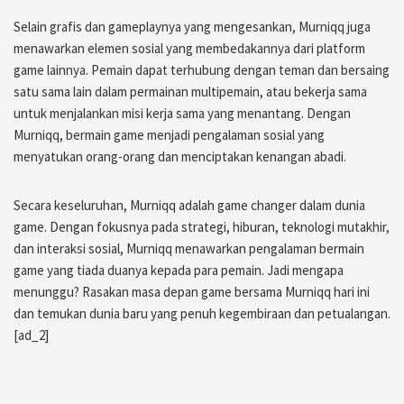
Selain grafis dan gameplaynya yang mengesankan, Murniqq juga
menawarkan elemen sosial yang membedakannya dari platform
game lainnya. Pemain dapat terhubung dengan teman dan bersaing
satu sama lain dalam permainan multipemain, atau bekerja sama
untuk menjalankan misi kerja sama yang menantang. Dengan
Murniqq, bermain game menjadi pengalaman sosial yang
menyatukan orang-orang dan menciptakan kenangan abadi.
Secara keseluruhan, Murniqq adalah game changer dalam dunia
game. Dengan fokusnya pada strategi, hiburan, teknologi mutakhir,
dan interaksi sosial, Murniqq menawarkan pengalaman bermain
game yang tiada duanya kepada para pemain. Jadi mengapa
menunggu? Rasakan masa depan game bersama Murniqq hari ini
dan temukan dunia baru yang penuh kegembiraan dan petualangan.
[ad_2]