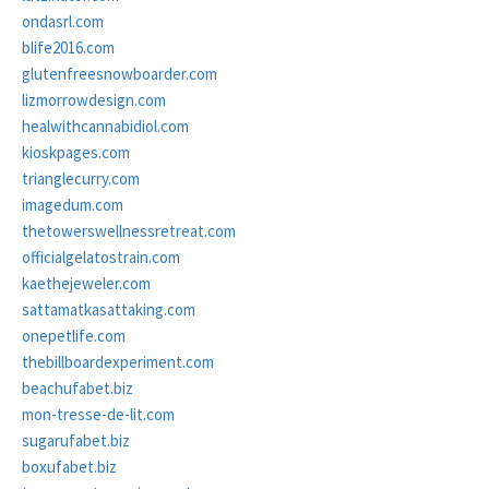
ondasrl.com
blife2016.com
glutenfreesnowboarder.com
lizmorrowdesign.com
healwithcannabidiol.com
kioskpages.com
trianglecurry.com
imagedum.com
thetowerswellnessretreat.com
officialgelatostrain.com
kaethejeweler.com
sattamatkasattaking.com
onepetlife.com
thebillboardexperiment.com
beachufabet.biz
mon-tresse-de-lit.com
sugarufabet.biz
boxufabet.biz