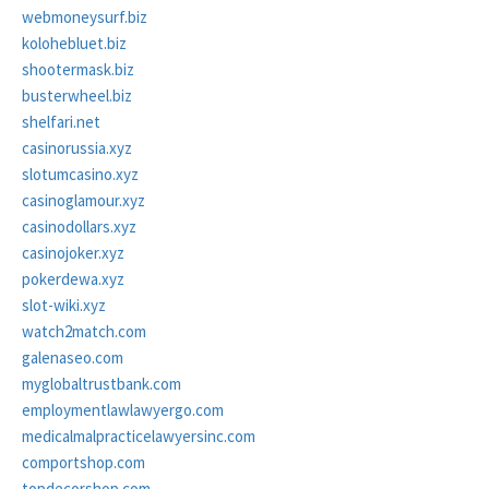
webmoneysurf.biz
kolohebluet.biz
shootermask.biz
busterwheel.biz
shelfari.net
casinorussia.xyz
slotumcasino.xyz
casinoglamour.xyz
casinodollars.xyz
casinojoker.xyz
pokerdewa.xyz
slot-wiki.xyz
watch2match.com
galenaseo.com
myglobaltrustbank.com
employmentlawlawyergo.com
medicalmalpracticelawyersinc.com
comportshop.com
topdecorshop.com