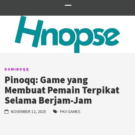
Jelajahi kumpulan situs slot online terpopuler yang menawarkan bonus
KUMPULAN SITUS
dan jackpot terbesar untuk peluang kemenangan yang lebih tinggi.
DOMINOQQ
Pinoqq: Game yang
SLOT ONLINE
Membuat Pemain Terpikat
TERPOPULER
Selama Berjam-Jam
NOVEMBER 12, 2025
PKV GAMES
DENGAN BONUS