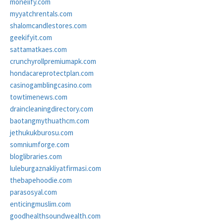
moneiify.com
myyatchrentals.com
shalomcandlestores.com
geekifyit.com
sattamatkaes.com
crunchyrollpremiumapk.com
hondacareprotectplan.com
casinogamblingcasino.com
towtimenews.com
draincleaningdirectory.com
baotangmythuathcm.com
jethukukburosu.com
somniumforge.com
bloglibraries.com
luleburgaznakliyatfirmasi.com
thebapehoodie.com
parasosyal.com
enticingmuslim.com
goodhealthsoundwealth.com