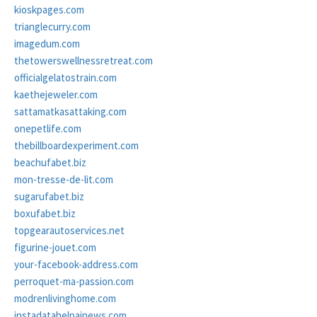
kioskpages.com
trianglecurry.com
imagedum.com
thetowerswellnessretreat.com
officialgelatostrain.com
kaethejeweler.com
sattamatkasattaking.com
onepetlife.com
thebillboardexperiment.com
beachufabet.biz
mon-tresse-de-lit.com
sugarufabet.biz
boxufabet.biz
topgearautoservices.net
figurine-jouet.com
your-facebook-address.com
perroquet-ma-passion.com
modrenlivinghome.com
instadatahelpainews.com