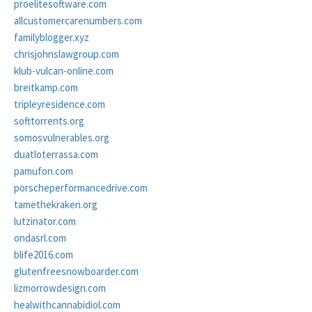
proelitesoftware.com
allcustomercarenumbers.com
familyblogger.xyz
chrisjohnslawgroup.com
klub-vulcan-online.com
breitkamp.com
tripleyresidence.com
softtorrents.org
somosvulnerables.org
duatloterrassa.com
pamufon.com
porscheperformancedrive.com
tamethekraken.org
lutzinator.com
ondasrl.com
blife2016.com
glutenfreesnowboarder.com
lizmorrowdesign.com
healwithcannabidiol.com