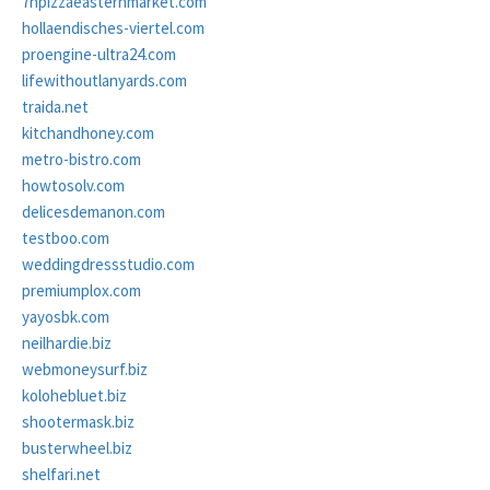
7hpizzaeasternmarket.com
hollaendisches-viertel.com
proengine-ultra24.com
lifewithoutlanyards.com
traida.net
kitchandhoney.com
metro-bistro.com
howtosolv.com
delicesdemanon.com
testboo.com
weddingdressstudio.com
premiumplox.com
yayosbk.com
neilhardie.biz
webmoneysurf.biz
kolohebluet.biz
shootermask.biz
busterwheel.biz
shelfari.net