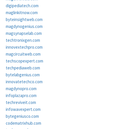
digipediatech.com
maglinkitnow.com
byteinsightweb.com
magdynogenius.com
magsynapselab.com
techtronixgen.com
innovextechpro.com
magcircuitweb.com
techscopexpert.com
techpediaweb.com
bytelabgenius.com
innovatetechco.com
magdynopro.com
infoplazapro.com
techreviveit.com
infowavexpert.com
bytegeniusco.com
codematrixhub.com