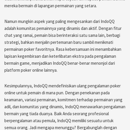
mereka bermain di lapangan permainan yang setara.
Namun mungkin aspek yang paling mengesankan dari IndoQQ
adalah komunitas pemainnya yang dinamis dan aktif. Dengan fitur
chat yang ramai, pemain bisa berinteraksi satu sama lain, berbagi
strategi, bahkan menjalin pertemanan baru sambil menikmati
permainan poker favoritnya. Rasa kebersamaan ini menambahkan
lapisan kegembiraan dan keterlibatan ekstra pada pengalaman
bermain game, menjadikan IndoQQ benar-benar menonjol dari
platform poker online lainnya.
Kesimpulannya, IndoQQ mendefinisikan ulang pengalaman poker
online untuk pemain di mana pun. Dengan penekanan pada
keamanan, variasi permainan, komitmen terhadap permainan yang
adil, dan komunitas yang dinamis, IndoQQ menawarkan pengalaman
bermain yang tiada duanya. Baik Anda seorang profesional
berpengalaman atau pemula, IndoQQ memiliki sesuatu untuk
semua orang. Jadi mengapa menunggu? Bergabunglah dengan