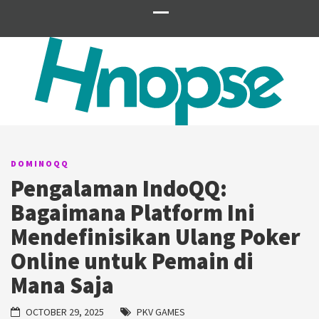
Jelajahi kumpulan situs slot online terpopuler yang menawarkan bonus
KUMPULAN SITUS
dan jackpot terbesar untuk peluang kemenangan yang lebih tinggi.
DOMINOQQ
Pengalaman IndoQQ:
SLOT ONLINE
Bagaimana Platform Ini
TERPOPULER
Mendefinisikan Ulang Poker
Online untuk Pemain di
DENGAN BONUS
Mana Saja
OCTOBER 29, 2025
PKV GAMES