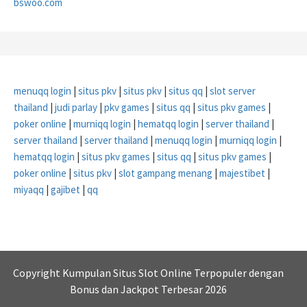
bswoo.com
menuqq login
|
situs pkv
|
situs pkv
|
situs qq
|
slot server
thailand
|
judi parlay
|
pkv games
|
situs qq
|
situs pkv games
|
poker online
|
murniqq login
|
hematqq login
|
server thailand
|
server thailand
|
server thailand
|
menuqq login
|
murniqq login
|
hematqq login
|
situs pkv games
|
situs qq
|
situs pkv games
|
poker online
|
situs pkv
|
slot gampang menang
|
majestibet
|
miyaqq
|
gajibet
|
qq
Copyright Kumpulan Situs Slot Online Terpopuler dengan
Bonus dan Jackpot Terbesar 2026