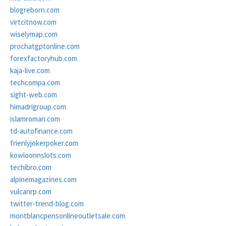
blogreborn.com
virtcitnow.com
wiselymap.com
prochatgptonline.com
forexfactoryhub.com
kaja-live.com
techcompa.com
sight-web.com
himadrigroup.com
islamroman.com
td-autofinance.com
frienlyjokerpoker.com
kowloonnslots.com
techibro.com
alpinemagazines.com
vulcanrp.com
twitter-trend-blog.com
montblancpensonlineoutletsale.com