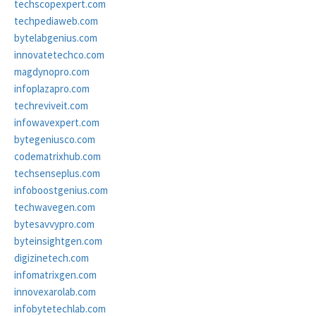
techscopexpert.com
techpediaweb.com
bytelabgenius.com
innovatetechco.com
magdynopro.com
infoplazapro.com
techreviveit.com
infowavexpert.com
bytegeniusco.com
codematrixhub.com
techsenseplus.com
infoboostgenius.com
techwavegen.com
bytesavvypro.com
byteinsightgen.com
digizinetech.com
infomatrixgen.com
innovexarolab.com
infobytetechlab.com