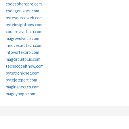
codespherepro.com
codegenixnet.com
bytesourceweb.com
byteinsightnow.com
coderevivetech.com
magrevolveco.com
innovexarotech.com
infovortexpro.com
magcircuitplus.com
techscopeitnow.com
bytetronixnet.com
bytejetxpert.com
maginspectco.com
magdynogo.com