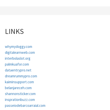
LINKS
whymydoggy.com
digitalearnweb.com
interbolaslot.org
palmkuafor.com
dataentrypro.net
dreamrummypro.com
kaiminsupport.com
belanjareceh.com
shannonsticker.com
insprationbuzz.com
passeiodebarcoarraial.com