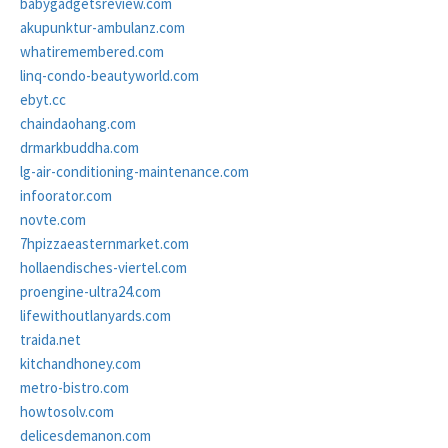
babygadgetsreview.com
akupunktur-ambulanz.com
whatiremembered.com
linq-condo-beautyworld.com
ebyt.cc
chaindaohang.com
drmarkbuddha.com
lg-air-conditioning-maintenance.com
infoorator.com
novte.com
7hpizzaeasternmarket.com
hollaendisches-viertel.com
proengine-ultra24.com
lifewithoutlanyards.com
traida.net
kitchandhoney.com
metro-bistro.com
howtosolv.com
delicesdemanon.com