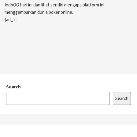
IndoQQ hari ini dan lihat sendiri mengapa platform ini
menggemparkan dunia poker online.
[ad_2]
Search
Search