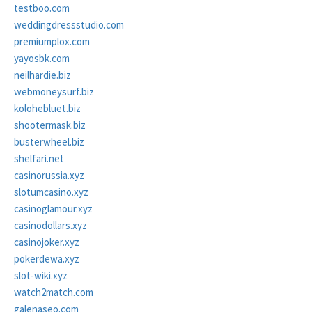
testboo.com
weddingdressstudio.com
premiumplox.com
yayosbk.com
neilhardie.biz
webmoneysurf.biz
kolohebluet.biz
shootermask.biz
busterwheel.biz
shelfari.net
casinorussia.xyz
slotumcasino.xyz
casinoglamour.xyz
casinodollars.xyz
casinojoker.xyz
pokerdewa.xyz
slot-wiki.xyz
watch2match.com
galenaseo.com