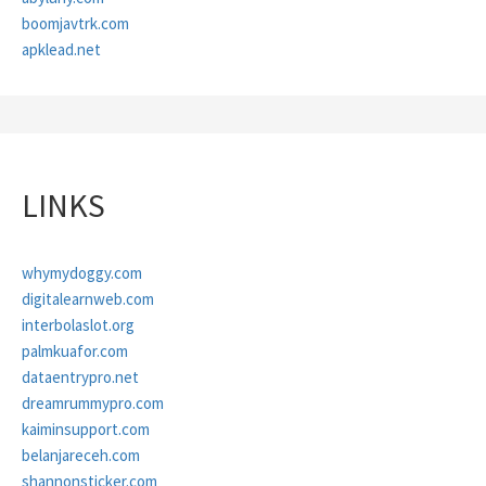
boomjavtrk.com
apklead.net
LINKS
whymydoggy.com
digitalearnweb.com
interbolaslot.org
palmkuafor.com
dataentrypro.net
dreamrummypro.com
kaiminsupport.com
belanjareceh.com
shannonsticker.com