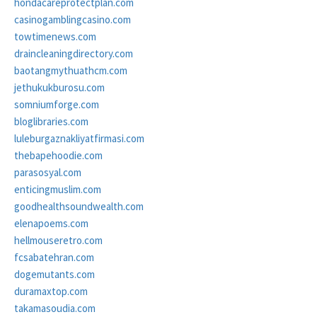
hondacareprotectplan.com
casinogamblingcasino.com
towtimenews.com
draincleaningdirectory.com
baotangmythuathcm.com
jethukukburosu.com
somniumforge.com
bloglibraries.com
luleburgaznakliyatfirmasi.com
thebapehoodie.com
parasosyal.com
enticingmuslim.com
goodhealthsoundwealth.com
elenapoems.com
hellmouseretro.com
fcsabatehran.com
dogemutants.com
duramaxtop.com
takamasoudia.com