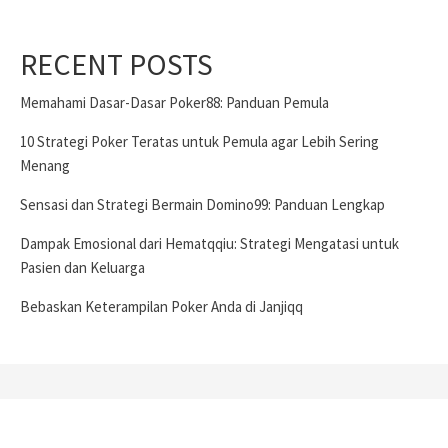
RECENT POSTS
Memahami Dasar-Dasar Poker88: Panduan Pemula
10 Strategi Poker Teratas untuk Pemula agar Lebih Sering
Menang
Sensasi dan Strategi Bermain Domino99: Panduan Lengkap
Dampak Emosional dari Hematqqiu: Strategi Mengatasi untuk
Pasien dan Keluarga
Bebaskan Keterampilan Poker Anda di Janjiqq