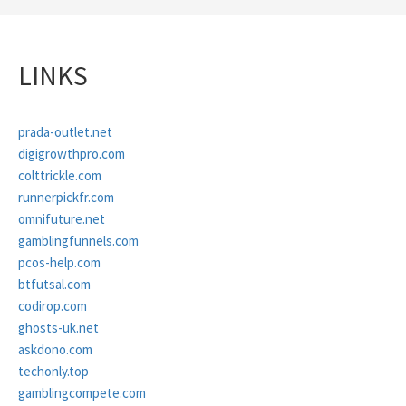
LINKS
prada-outlet.net
digigrowthpro.com
colttrickle.com
runnerpickfr.com
omnifuture.net
gamblingfunnels.com
pcos-help.com
btfutsal.com
codirop.com
ghosts-uk.net
askdono.com
techonly.top
gamblingcompete.com