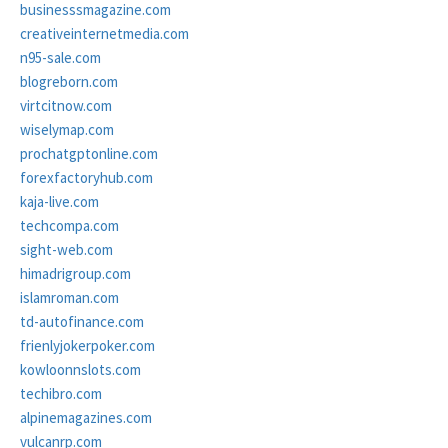
businesssmagazine.com
creativeinternetmedia.com
n95-sale.com
blogreborn.com
virtcitnow.com
wiselymap.com
prochatgptonline.com
forexfactoryhub.com
kaja-live.com
techcompa.com
sight-web.com
himadrigroup.com
islamroman.com
td-autofinance.com
frienlyjokerpoker.com
kowloonnslots.com
techibro.com
alpinemagazines.com
vulcanrp.com