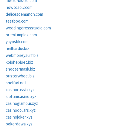
metro-bistro.com
howtosolv.com
delicesdemanon.com
testboo.com
weddingdressstudio.com
premiumplox.com
yayosbk.com
neilhardie.biz
webmoneysurf.biz
kolohebluet.biz
shootermask.biz
busterwheel.biz
shelfari.net
casinorussia.xyz
slotumcasino.xyz
casinoglamour.xyz
casinodollars.xyz
casinojoker.xyz
pokerdewa.xyz