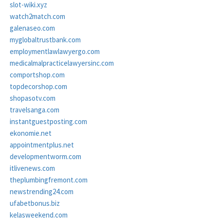
slot-wiki.xyz
watch2match.com
galenaseo.com
myglobaltrustbank.com
employmentlawlawyergo.com
medicalmalpracticelawyersinc.com
comportshop.com
topdecorshop.com
shopasotv.com
travelsanga.com
instantguestposting.com
ekonomie.net
appointmentplus.net
developmentworm.com
itlivenews.com
theplumbingfremont.com
newstrending24.com
ufabetbonus.biz
kelasweekend.com