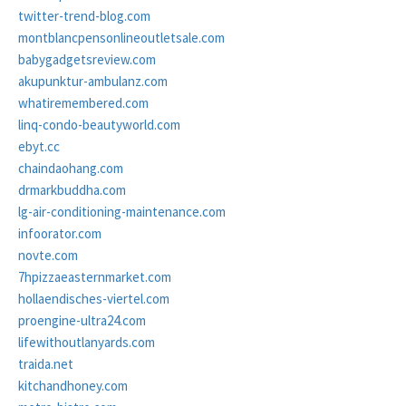
twitter-trend-blog.com
montblancpensonlineoutletsale.com
babygadgetsreview.com
akupunktur-ambulanz.com
whatiremembered.com
linq-condo-beautyworld.com
ebyt.cc
chaindaohang.com
drmarkbuddha.com
lg-air-conditioning-maintenance.com
infoorator.com
novte.com
7hpizzaeasternmarket.com
hollaendisches-viertel.com
proengine-ultra24.com
lifewithoutlanyards.com
traida.net
kitchandhoney.com