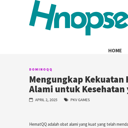
Skip to content
Jelajahi kumpulan situs slot online terpopuler yang mena
KUMPULAN SIT
HOME
DENGAN BONUS
DOMINOQQ
Mengungkap Kekuatan H
Alami untuk Kesehatan 
APRIL 2, 2025
PKV GAMES
HematQQ adalah obat alami yang kuat yang telah mend