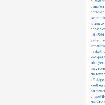
duatloter
pamufon
porschep
tamethek
lutzinato
ondasrl.c
blife2016
glutenfr
lizmorro
healwithc
kioskpag
trianglec
imagedu
thetower
officialge
kaetheje
sattamat
onepetlif
thebillbo