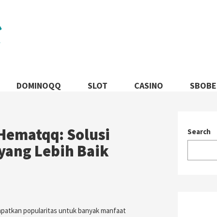
warkan bonus dan jackpot terbesar untuk peluang kemenangan yang lebih ti
US SLOT ONLINE T
DOMINOQQ
SLOT
CASINO
SBOBE
 DAN JACKPOT TE
ematqq: Solusi
Search
yang Lebih Baik
apatkan popularitas untuk banyak manfaat