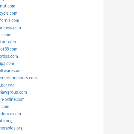
anut.com
cycle.com
ifornia.com
onkeys.com
es.com
tart.com
lot88.com
otips.com
ips.com
oftware.com
mercarenumbers.com
gger.xyz
nslawgroup.com
an-online.com
p.com
sidence.com
nts.org
nerables.org