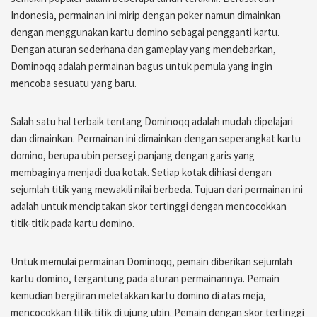
DAN JACKPOT
Indonesia, permainan ini mirip dengan poker namun dimainkan
TERBESAR
dengan menggunakan kartu domino sebagai pengganti kartu.
Dengan aturan sederhana dan gameplay yang mendebarkan,
Dominoqq adalah permainan bagus untuk pemula yang ingin
mencoba sesuatu yang baru.
Salah satu hal terbaik tentang Dominoqq adalah mudah dipelajari
dan dimainkan. Permainan ini dimainkan dengan seperangkat kartu
domino, berupa ubin persegi panjang dengan garis yang
membaginya menjadi dua kotak. Setiap kotak dihiasi dengan
sejumlah titik yang mewakili nilai berbeda. Tujuan dari permainan ini
adalah untuk menciptakan skor tertinggi dengan mencocokkan
titik-titik pada kartu domino.
Untuk memulai permainan Dominoqq, pemain diberikan sejumlah
kartu domino, tergantung pada aturan permainannya. Pemain
kemudian bergiliran meletakkan kartu domino di atas meja,
mencocokkan titik-titik di ujung ubin. Pemain dengan skor tertinggi