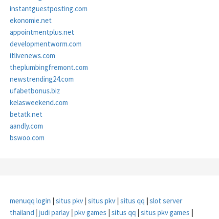
instantguestposting.com
ekonomie.net
appointmentplus.net
developmentworm.com
itlivenews.com
theplumbingfremont.com
newstrending24.com
ufabetbonus.biz
kelasweekend.com
betatk.net
aandly.com
bswoo.com
menuqq login
|
situs pkv
|
situs pkv
|
situs qq
|
slot server
thailand
|
judi parlay
|
pkv games
|
situs qq
|
situs pkv games
|