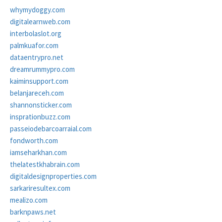
whymydoggy.com
digitalearnweb.com
interbolaslot.org
palmkuafor.com
dataentrypro.net
dreamrummypro.com
kaiminsupport.com
belanjareceh.com
shannonsticker.com
insprationbuzz.com
passeiodebarcoarraial.com
fondworth.com
iamseharkhan.com
thelatestkhabrain.com
digitaldesignproperties.com
sarkariresultex.com
mealizo.com
barknpaws.net