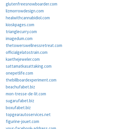
glutenfreesnowboarder.com
lizmorrowdesign.com
healwithcannabidiol.com
kioskpages.com
trianglecurry.com
imagedum.com
thetowerswellnessretreat.com
officialgelatostrain.com
kaethejeweler.com
sattamatkasattaking.com
onepetlife.com
thebillboardexperiment.com
beachufabet.biz
mon-tresse-de-lit.com
sugarufabet.biz
boxufabet.biz
topgearautoservices.net
figurine-jouet.com
your-facebook-address.com