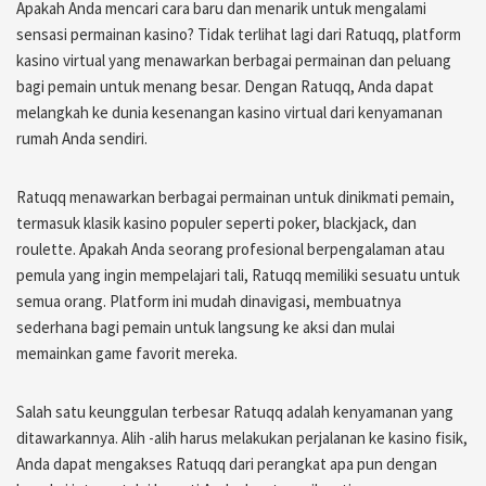
DAN JACKPOT
Apakah Anda mencari cara baru dan menarik untuk mengalami
sensasi permainan kasino? Tidak terlihat lagi dari Ratuqq, platform
TERBESAR
kasino virtual yang menawarkan berbagai permainan dan peluang
bagi pemain untuk menang besar. Dengan Ratuqq, Anda dapat
melangkah ke dunia kesenangan kasino virtual dari kenyamanan
rumah Anda sendiri.
Ratuqq menawarkan berbagai permainan untuk dinikmati pemain,
termasuk klasik kasino populer seperti poker, blackjack, dan
roulette. Apakah Anda seorang profesional berpengalaman atau
pemula yang ingin mempelajari tali, Ratuqq memiliki sesuatu untuk
semua orang. Platform ini mudah dinavigasi, membuatnya
sederhana bagi pemain untuk langsung ke aksi dan mulai
memainkan game favorit mereka.
Salah satu keunggulan terbesar Ratuqq adalah kenyamanan yang
ditawarkannya. Alih -alih harus melakukan perjalanan ke kasino fisik,
Anda dapat mengakses Ratuqq dari perangkat apa pun dengan