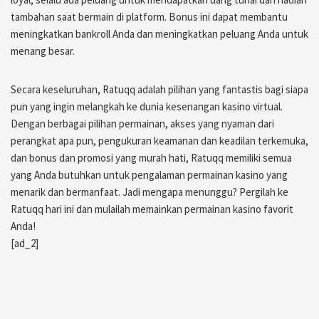
tambahan saat bermain di platform. Bonus ini dapat membantu
meningkatkan bankroll Anda dan meningkatkan peluang Anda untuk
menang besar.
Secara keseluruhan, Ratuqq adalah pilihan yang fantastis bagi siapa
pun yang ingin melangkah ke dunia kesenangan kasino virtual.
Dengan berbagai pilihan permainan, akses yang nyaman dari
perangkat apa pun, pengukuran keamanan dan keadilan terkemuka,
dan bonus dan promosi yang murah hati, Ratuqq memiliki semua
yang Anda butuhkan untuk pengalaman permainan kasino yang
menarik dan bermanfaat. Jadi mengapa menunggu? Pergilah ke
Ratuqq hari ini dan mulailah memainkan permainan kasino favorit
Anda!
[ad_2]