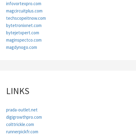
infovortexpro.com
magcircuitplus.com
techscopeitnow.com
bytetronixnet.com
bytejetxpert.com
maginspectco.com
magdynogo.com
LINKS
prada-outlet.net
digigrowthpro.com
colttrickle.com
runnerpickfr.com