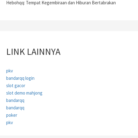
Hebohqq: Tempat Kegembiraan dan Hiburan Bertabrakan
LINK LAINNYA
pkv
bandarqq login
slot gacor
slot demo mahjong
bandarqq
bandarqq
poker
pkv