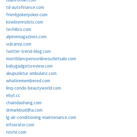
td-autofinance.com
frienlyjokerpoker.com
kowloonnslots.com
techibro.com
alpinemagazines.com
vulcanrp.com
twitter-trend-blog.com
montblancpensonlineoutletsale.com
babygadgetsreview.com
akupunktur-ambulanz.com
whatiremembered.com
linq-condo-beautyworld.com
ebyt.cc
chaindaohang.com
drmarkbuddha.com
lg-air-conditioning-maintenance.com
infoorator.com
novte.com