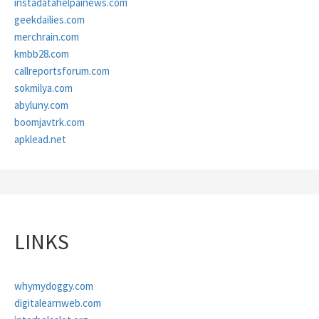
instadatahelpainews.com
geekdailies.com
merchrain.com
kmbb28.com
callreportsforum.com
sokmilya.com
abyluny.com
boomjavtrk.com
apklead.net
LINKS
whymydoggy.com
digitalearnweb.com