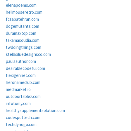
elenapoems.com
hellmouseretro.com
fcsabatehran.com
dogemutants.com
duramaxtop.com
takamasoudia.com
twdoingthings.com
stellabluedesignsco.com
paulsauthor.com
desirablecodeful.com
flexigennet.com
heronameclub.com
medmarket.io
outdoortablez.com
infotomy.com
healthysupplementsolution.com
codespottech.com
techdynogo.com