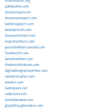
interbolaslot.org
palmkuafor.com
dataentrypro.net
dreamrummypro.com
kaiminsupport.com
belanjareceh.com
shannonsticker.com
insprationbuzz.com
passeiodebarcoarraial.com
fondworth.com
iamseharkhan.com
thelatestkhabrain.com
digitaldesignproperties.com
sarkariresultex.com
mealizo.com
barknpaws.net
cellostore.info
asmediamaker.com
globalthoughtonline.com