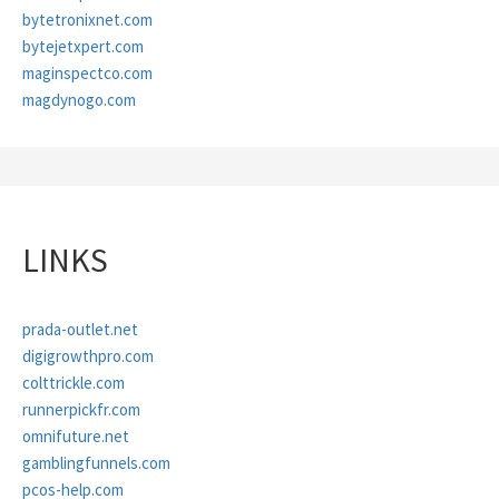
bytetronixnet.com
bytejetxpert.com
maginspectco.com
magdynogo.com
LINKS
prada-outlet.net
digigrowthpro.com
colttrickle.com
runnerpickfr.com
omnifuture.net
gamblingfunnels.com
pcos-help.com