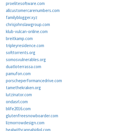
proelitesoftware.com
allcustomercarenumbers.com
familyblogger.xyz
chrisjohnslawgroup.com
klub-vulcan-online.com
breitkamp.com
tripleyresidence.com
softtorrents.org
somosvulnerables.org
duatloterrassa.com
pamufon.com
porscheperformancedrive.com
tamethekraken.org
lutzinator.com
ondasrl.com
blife2016.com
glutenfreesnowboarder.com
lizmorrowdesign.com
healwithcannabidiol.com