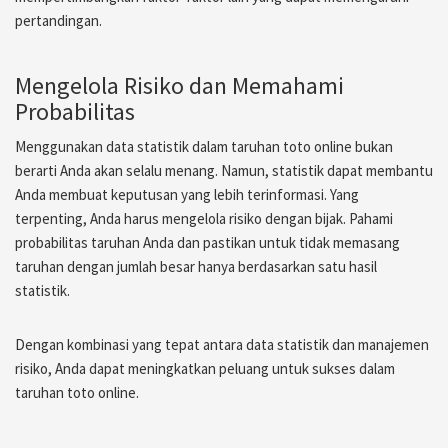
pertandingan.
Mengelola Risiko dan Memahami
Probabilitas
Menggunakan data statistik dalam taruhan toto online bukan
berarti Anda akan selalu menang. Namun, statistik dapat membantu
Anda membuat keputusan yang lebih terinformasi. Yang
terpenting, Anda harus mengelola risiko dengan bijak. Pahami
probabilitas taruhan Anda dan pastikan untuk tidak memasang
taruhan dengan jumlah besar hanya berdasarkan satu hasil
statistik.
Dengan kombinasi yang tepat antara data statistik dan manajemen
risiko, Anda dapat meningkatkan peluang untuk sukses dalam
taruhan toto online.