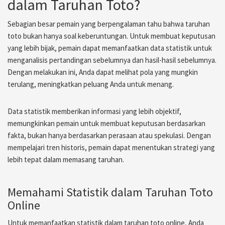
dalam Taruhan Toto?
Sebagian besar pemain yang berpengalaman tahu bahwa taruhan
toto bukan hanya soal keberuntungan. Untuk membuat keputusan
yang lebih bijak, pemain dapat memanfaatkan data statistik untuk
menganalisis pertandingan sebelumnya dan hasil-hasil sebelumnya.
Dengan melakukan ini, Anda dapat melihat pola yang mungkin
terulang, meningkatkan peluang Anda untuk menang.
Data statistik memberikan informasi yang lebih objektif,
memungkinkan pemain untuk membuat keputusan berdasarkan
fakta, bukan hanya berdasarkan perasaan atau spekulasi. Dengan
mempelajari tren historis, pemain dapat menentukan strategi yang
lebih tepat dalam memasang taruhan.
Memahami Statistik dalam Taruhan Toto
Online
Untuk memanfaatkan statistik dalam taruhan toto online, Anda