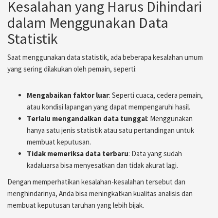
Kesalahan yang Harus Dihindari
dalam Menggunakan Data
Statistik
Saat menggunakan data statistik, ada beberapa kesalahan umum
yang sering dilakukan oleh pemain, seperti:
Mengabaikan faktor luar
: Seperti cuaca, cedera pemain,
atau kondisi lapangan yang dapat mempengaruhi hasil.
Terlalu mengandalkan data tunggal
: Menggunakan
hanya satu jenis statistik atau satu pertandingan untuk
membuat keputusan.
Tidak memeriksa data terbaru
: Data yang sudah
kadaluarsa bisa menyesatkan dan tidak akurat lagi.
Dengan memperhatikan kesalahan-kesalahan tersebut dan
menghindarinya, Anda bisa meningkatkan kualitas analisis dan
membuat keputusan taruhan yang lebih bijak.