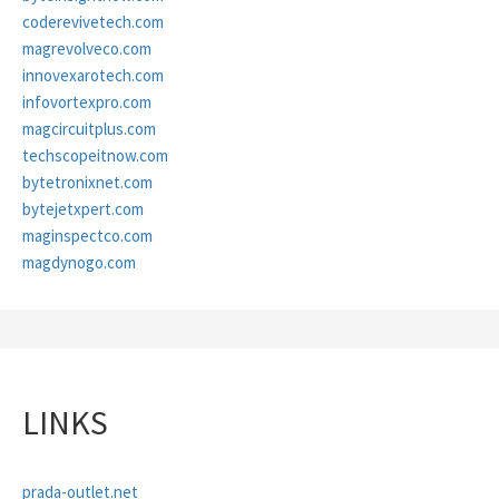
coderevivetech.com
magrevolveco.com
innovexarotech.com
infovortexpro.com
magcircuitplus.com
techscopeitnow.com
bytetronixnet.com
bytejetxpert.com
maginspectco.com
magdynogo.com
LINKS
prada-outlet.net