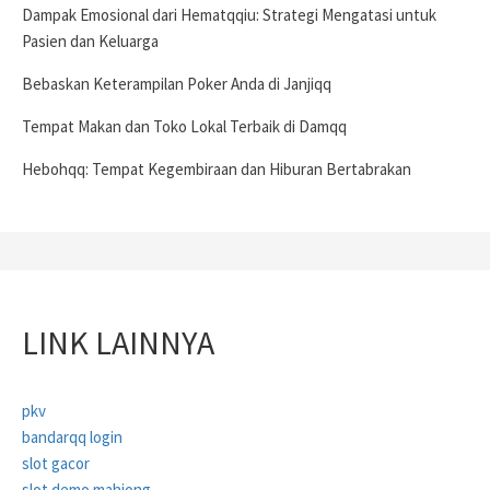
Dampak Emosional dari Hematqqiu: Strategi Mengatasi untuk
Pasien dan Keluarga
Bebaskan Keterampilan Poker Anda di Janjiqq
Tempat Makan dan Toko Lokal Terbaik di Damqq
Hebohqq: Tempat Kegembiraan dan Hiburan Bertabrakan
LINK LAINNYA
pkv
bandarqq login
slot gacor
slot demo mahjong