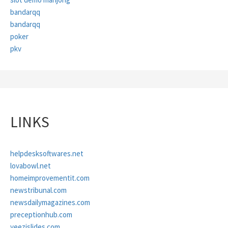
bandarqq
bandarqq
poker
pkv
LINKS
helpdesksoftwares.net
lovabowl.net
homeimprovementit.com
newstribunal.com
newsdailymagazines.com
preceptionhub.com
yeezislides.com