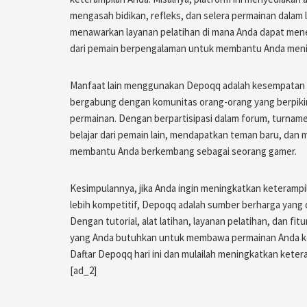
mengasah bidikan, refleks, dan selera permainan dalam 
menawarkan layanan pelatihan di mana Anda dapat mener
dari pemain berpengalaman untuk membantu Anda meni
Manfaat lain menggunakan Depoqq adalah kesempatan 
bergabung dengan komunitas orang-orang yang berpikir
permainan. Dengan berpartisipasi dalam forum, turname
belajar dari pemain lain, mendapatkan teman baru, dan
membantu Anda berkembang sebagai seorang gamer.
Kesimpulannya, jika Anda ingin meningkatkan keteramp
lebih kompetitif, Depoqq adalah sumber berharga yang
Dengan tutorial, alat latihan, layanan pelatihan, dan 
yang Anda butuhkan untuk membawa permainan Anda ke
Daftar Depoqq hari ini dan mulailah meningkatkan keter
[ad_2]