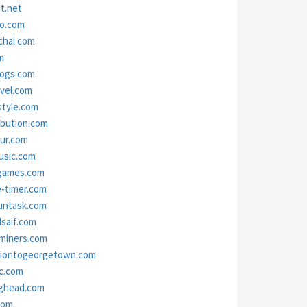
t.net
no.com
chai.com
m
logs.com
vel.com
tyle.com
ibution.com
ur.com
sic.com
games.com
-timer.com
untask.com
lsaif.com
miners.com
tiontogeorgetown.com
c.com
ighead.com
com