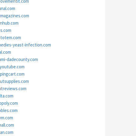
ovementit.com
unal.com
ymagazines.com
onhub.com
es.com
totem.com
edies-yeast-infection.com
al.com
ami-dadecounty.com
nyoutube.com
pingcart.com
utsupplies.com
treviews.com
lta.com
eopoly.com
bbles.com
ym.com
all.com
ian.com