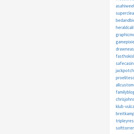
asahiwee
supercle
bedandbi
heraldcal
graphicm
gamepixi
drawneas
fasthokis
safecasin
jackpotch
proelites
allcusto
familyblo
chrisjoh
klub-vulc
breitkam
tripleyre
softtorre