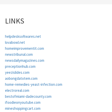
LINKS
helpdesksoftwares.net
lovabowl.net
homeimprovementit.com
newstribunal.com
newsdailymagazines.com
preceptionhub.com
yeezislides.com
aobongdatotem.com
home-remedies-yeast-infection.com
electroreal.com
bestofmiami-dadecounty.com
ifoodieonyoutube.com
mineshoppingcart.com