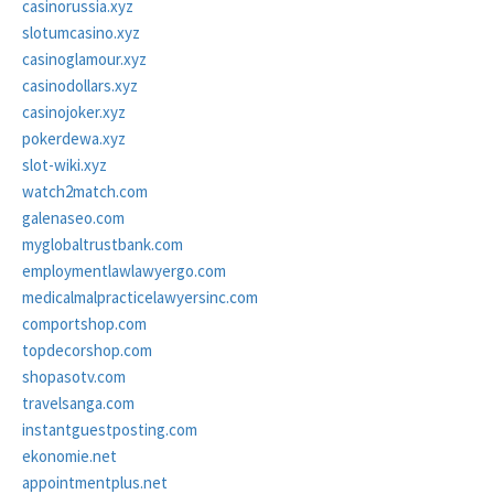
casinorussia.xyz
slotumcasino.xyz
casinoglamour.xyz
casinodollars.xyz
casinojoker.xyz
pokerdewa.xyz
slot-wiki.xyz
watch2match.com
galenaseo.com
myglobaltrustbank.com
employmentlawlawyergo.com
medicalmalpracticelawyersinc.com
comportshop.com
topdecorshop.com
shopasotv.com
travelsanga.com
instantguestposting.com
ekonomie.net
appointmentplus.net