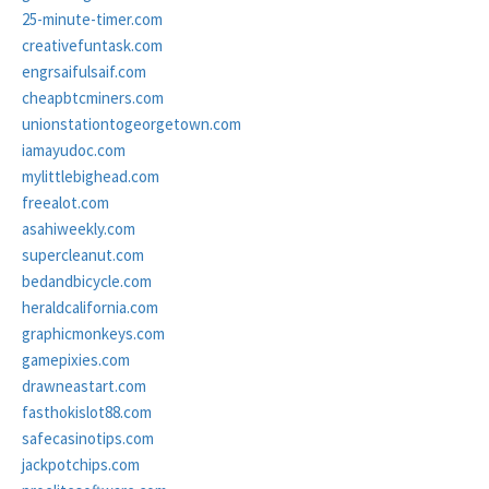
25-minute-timer.com
creativefuntask.com
engrsaifulsaif.com
cheapbtcminers.com
unionstationtogeorgetown.com
iamayudoc.com
mylittlebighead.com
freealot.com
asahiweekly.com
supercleanut.com
bedandbicycle.com
heraldcalifornia.com
graphicmonkeys.com
gamepixies.com
drawneastart.com
fasthokislot88.com
safecasinotips.com
jackpotchips.com