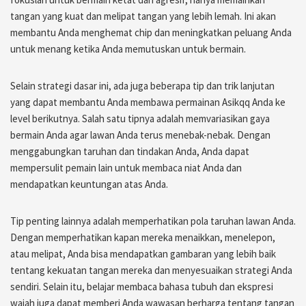
tangan yang kuat dan melipat tangan yang lebih lemah. Ini akan
membantu Anda menghemat chip dan meningkatkan peluang Anda
untuk menang ketika Anda memutuskan untuk bermain.
Selain strategi dasar ini, ada juga beberapa tip dan trik lanjutan
yang dapat membantu Anda membawa permainan Asikqq Anda ke
level berikutnya. Salah satu tipnya adalah memvariasikan gaya
bermain Anda agar lawan Anda terus menebak-nebak. Dengan
menggabungkan taruhan dan tindakan Anda, Anda dapat
mempersulit pemain lain untuk membaca niat Anda dan
mendapatkan keuntungan atas Anda.
Tip penting lainnya adalah memperhatikan pola taruhan lawan Anda.
Dengan memperhatikan kapan mereka menaikkan, menelepon,
atau melipat, Anda bisa mendapatkan gambaran yang lebih baik
tentang kekuatan tangan mereka dan menyesuaikan strategi Anda
sendiri. Selain itu, belajar membaca bahasa tubuh dan ekspresi
wajah juga dapat memberi Anda wawasan berharga tentang tangan