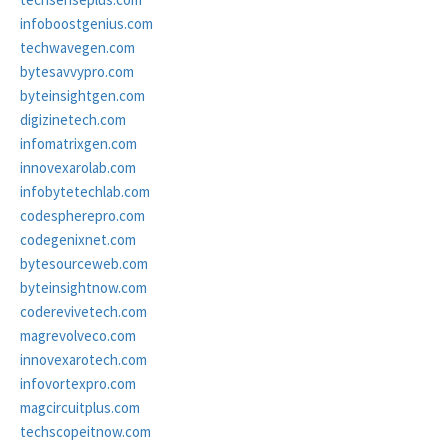
infoboostgenius.com
techwavegen.com
bytesavvypro.com
byteinsightgen.com
digizinetech.com
infomatrixgen.com
innovexarolab.com
infobytetechlab.com
codespherepro.com
codegenixnet.com
bytesourceweb.com
byteinsightnow.com
coderevivetech.com
magrevolveco.com
innovexarotech.com
infovortexpro.com
magcircuitplus.com
techscopeitnow.com