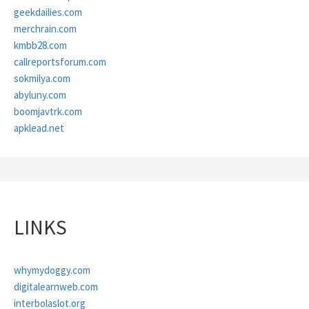
geekdailies.com
merchrain.com
kmbb28.com
callreportsforum.com
sokmilya.com
abyluny.com
boomjavtrk.com
apklead.net
LINKS
whymydoggy.com
digitalearnweb.com
interbolaslot.org