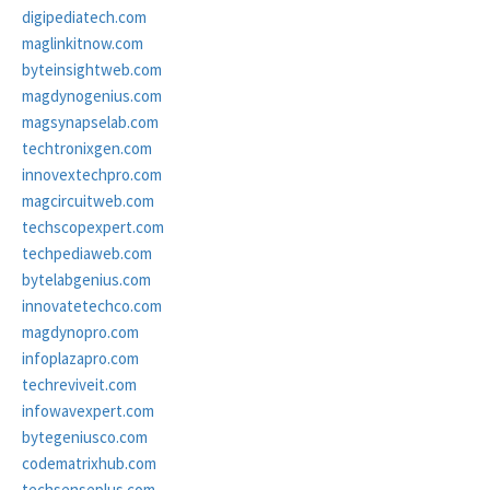
digipediatech.com
maglinkitnow.com
byteinsightweb.com
magdynogenius.com
magsynapselab.com
techtronixgen.com
innovextechpro.com
magcircuitweb.com
techscopexpert.com
techpediaweb.com
bytelabgenius.com
innovatetechco.com
magdynopro.com
infoplazapro.com
techreviveit.com
infowavexpert.com
bytegeniusco.com
codematrixhub.com
techsenseplus.com