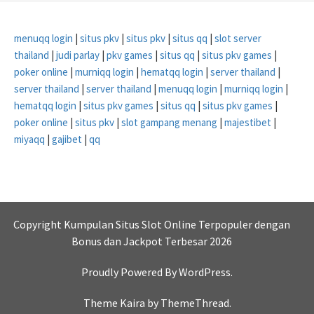
menuqq login
|
situs pkv
|
situs pkv
|
situs qq
|
slot server
thailand
|
judi parlay
|
pkv games
|
situs qq
|
situs pkv games
|
poker online
|
murniqq login
|
hematqq login
|
server thailand
|
server thailand
|
server thailand
|
menuqq login
|
murniqq login
|
hematqq login
|
situs pkv games
|
situs qq
|
situs pkv games
|
poker online
|
situs pkv
|
slot gampang menang
|
majestibet
|
miyaqq
|
gajibet
|
qq
Copyright Kumpulan Situs Slot Online Terpopuler dengan
Bonus dan Jackpot Terbesar 2026
Proudly Powered By
WordPress
.
Theme Kaira by
ThemeThread
.