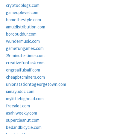
cryptooblogs.com
gameuplevel.com
homethestyle.com
amuldistribution.com
borobuddur.com
wundermusic.com
gamefungames.com
25-minute-timer.com
creativefuntask.com
engrsaifulsaif.com
cheapbtcminers.com
unionstationtogeorgetown.com
iamayudoc.com
mylittlebighead.com
freealot.com
asahiweekly.com
supercleanut.com
bedandbicycle.com