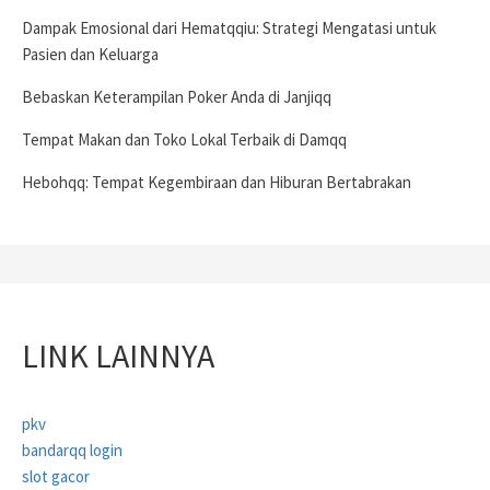
Dampak Emosional dari Hematqqiu: Strategi Mengatasi untuk
Pasien dan Keluarga
Bebaskan Keterampilan Poker Anda di Janjiqq
Tempat Makan dan Toko Lokal Terbaik di Damqq
Hebohqq: Tempat Kegembiraan dan Hiburan Bertabrakan
LINK LAINNYA
pkv
bandarqq login
slot gacor