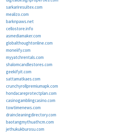
sarkariresultex.com
mealizo.com
barknpaws.net
cellostore.info
asmediamaker.com
globalthoughtonline.com
moneiify.com
myyatchrentals.com
shalomcandlestores.com
geekifyit.com
sattamatkaes.com
crunchyrollpremiumapk.com
hondacareprotectplan.com
casinogamblingcasino.com
towtimenews.com
draincleaningdirectory.com
baotangmythuathcm.com
jethukukburosu.com