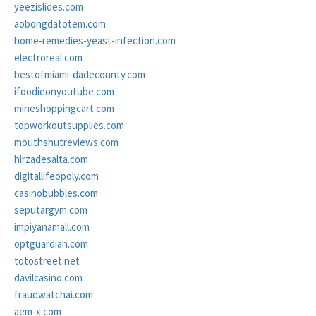
yeezislides.com
aobongdatotem.com
home-remedies-yeast-infection.com
electroreal.com
bestofmiami-dadecounty.com
ifoodieonyoutube.com
mineshoppingcart.com
topworkoutsupplies.com
mouthshutreviews.com
hirzadesalta.com
digitallifeopoly.com
casinobubbles.com
seputargym.com
impiyanamall.com
optguardian.com
totostreet.net
davilcasino.com
fraudwatchai.com
aem-x.com