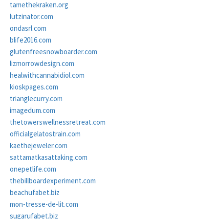
tamethekraken.org
lutzinator.com
ondasrl.com
blife2016.com
glutenfreesnowboarder.com
lizmorrowdesign.com
healwithcannabidiol.com
kioskpages.com
trianglecurry.com
imagedum.com
thetowerswellnessretreat.com
officialgelatostrain.com
kaethejeweler.com
sattamatkasattaking.com
onepetlife.com
thebillboardexperiment.com
beachufabet.biz
mon-tresse-de-lit.com
sugarufabet.biz