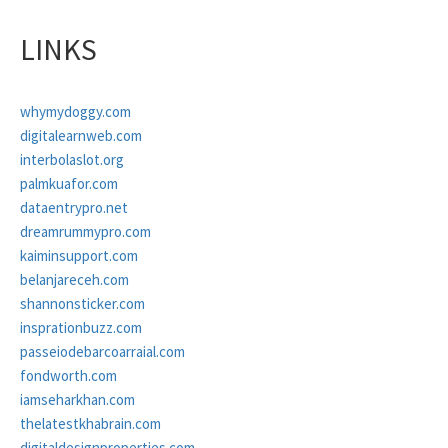
LINKS
whymydoggy.com
digitalearnweb.com
interbolaslot.org
palmkuafor.com
dataentrypro.net
dreamrummypro.com
kaiminsupport.com
belanjareceh.com
shannonsticker.com
insprationbuzz.com
passeiodebarcoarraial.com
fondworth.com
iamseharkhan.com
thelatestkhabrain.com
digitaldesignproperties.com