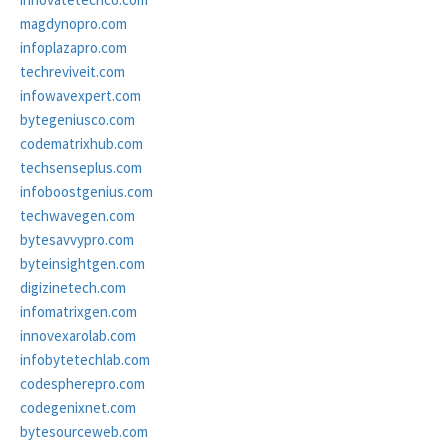
magdynopro.com
infoplazapro.com
techreviveit.com
infowavexpert.com
bytegeniusco.com
codematrixhub.com
techsenseplus.com
infoboostgenius.com
techwavegen.com
bytesavvypro.com
byteinsightgen.com
digizinetech.com
infomatrixgen.com
innovexarolab.com
infobytetechlab.com
codespherepro.com
codegenixnet.com
bytesourceweb.com