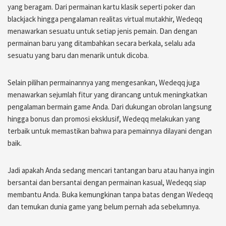
yang beragam. Dari permainan kartu klasik seperti poker dan
blackjack hingga pengalaman realitas virtual mutakhir, Wedeqq
menawarkan sesuatu untuk setiap jenis pemain. Dan dengan
permainan baru yang ditambahkan secara berkala, selalu ada
sesuatu yang baru dan menarik untuk dicoba.
Selain pilihan permainannya yang mengesankan, Wedeqq juga
menawarkan sejumlah fitur yang dirancang untuk meningkatkan
pengalaman bermain game Anda. Dari dukungan obrolan langsung
hingga bonus dan promosi eksklusif, Wedeqq melakukan yang
terbaik untuk memastikan bahwa para pemainnya dilayani dengan
baik.
Jadi apakah Anda sedang mencari tantangan baru atau hanya ingin
bersantai dan bersantai dengan permainan kasual, Wedeqq siap
membantu Anda. Buka kemungkinan tanpa batas dengan Wedeqq
dan temukan dunia game yang belum pernah ada sebelumnya.