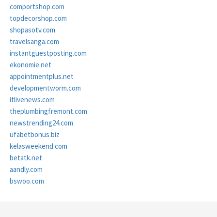
comportshop.com
topdecorshop.com
shopasotv.com
travelsanga.com
instantguestposting.com
ekonomie.net
appointmentplus.net
developmentworm.com
itlivenews.com
theplumbingfremont.com
newstrending24.com
ufabetbonus.biz
kelasweekend.com
betatk.net
aandly.com
bswoo.com